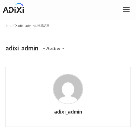
トップ
adixi_adminの執筆記事
adixi_admin
– Author –
adixi_admin